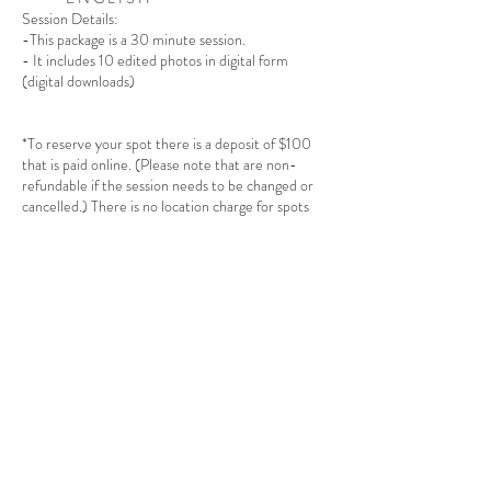
Session Details:
-This package is a 30 minute session.
- It includes 10 edited photos in digital form
(digital downloads)
*To reserve your spot there is a deposit of $100
that is paid online. (Please note that are non-
refundable if the session needs to be changed or
cancelled.) There is no location charge for spots
with a 5 mile radius of 75149. Otherwise travel
fees apply.
**The rest is due the day of your session. Cash,
Venmo, or Cash App, (Paypal and credit cards are
accepted with a $6 additional fee.)
I look forward to creating some amazing pictures of
you!!
Datos de contacto