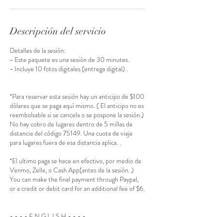
Descripción del servicio
Detalles de la sesión:
- Este paquete es una sesión de 30 minutes.
- Incluye 10 fotos digitales (entrega digital) .
*Para reservar esta sesión hay un anticipo de $100
dólares que se paga aquí mismo. ( El anticipo no es
reembolsable si se cancela o se pospone la sesión.)
No hay cobro de lugares dentro de 5 millas de
distancia del código 75149. Una cuota de viaje
para lugares fuera de esa distancia aplica. .
*El ultimo paga se hace en efectivo, por medio de
Venmo, Zelle, o Cash App(antes de la sesión. )
You can make the final payment through Paypal,
or a credit or debit card for an additional fee of $6.
- - - - E N G L I S H - - - -