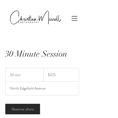
30 Minute Session
325
dólares
30 min
3
$325
estadounidenses
0
North Edgefield Avenue
m
i
n
Reservar ahora