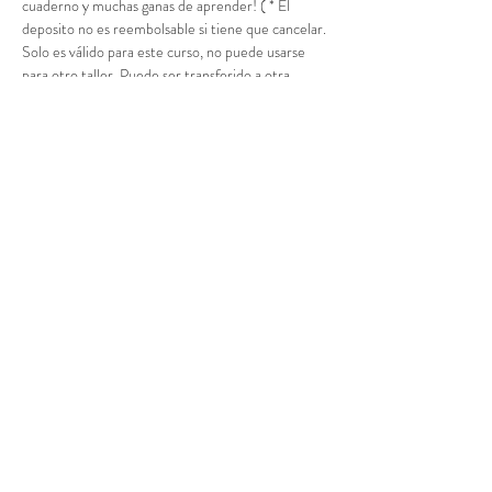
cuaderno y muchas ganas de aprender! ( * El 
deposito no es reembolsable si tiene que cancelar. 
Solo es válido para este curso, no puede usarse 
para otro taller. Puede ser transferido a otra 
persona_
Acceso al curso
Venta finalizada
Tipo de entrada
Deposito Edición
Leer más
Precio
$65.00