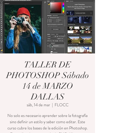
TALLER DE
PHOTOSHOP Sábado
14 de MARZO
DALLAS
sáb, 14 de mar
  |  
FLOCC
No solo es necesario aprender sobre la fotografía
sino definir un estilo y saber como editar. Este
curso cubre los bases de la edición en Photoshop.