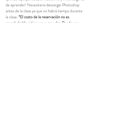
de aprender! Necesitaria descargar Photoshop 
antes de la clase ya que no habrá tiempo durante 
la clase. 
*El costo de la reservación no es 
reembolsable si tiene que cancelar. Puede ser 
transferido  a otra persona.
Acceso al curso
Venta finalizada
Tipo de entrada
Deposito Edición
Leer más
Precio
$75.00