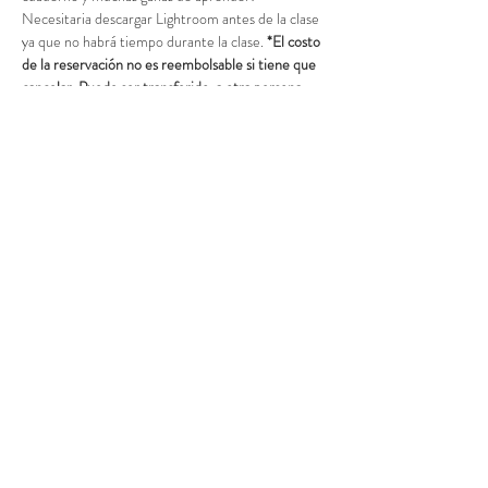
Necesitaria descargar Lightroom antes de la clase 
ya que no habrá tiempo durante la clase. 
*El costo 
de la reservación no es reembolsable si tiene que 
cancelar. Puede ser transferido  a otra persona 
solo para la misma fecha.
Acceso al curso
Venta finalizada
Tipo de entrada
Anticipo Edición
Leer más
Precio
$100.00