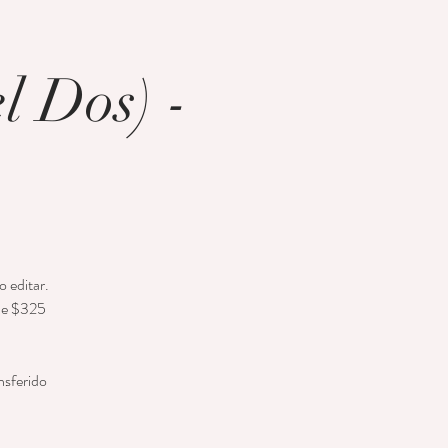
l Dos) -
o editar.
 de $325
nsferido