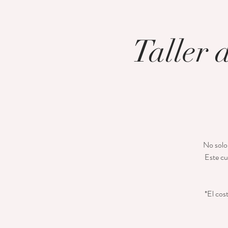
Taller 
No solo 
Este cu
*El cos