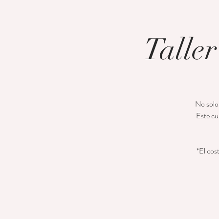
Talle
No solo 
Este cu
*El cos