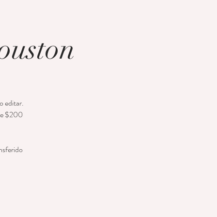
ouston
o editar.
 de $200
nsferido