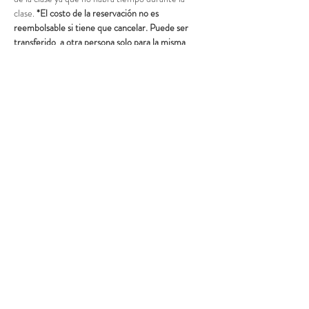
clase. 
*El costo de la reservación no es 
reembolsable si tiene que cancelar. Puede ser 
transferido  a otra persona solo para la misma 
fecha.
Acceso al curso
Venta finalizada
Tipo de entrada
Deposito Edición
Leer más
Precio
$75.00