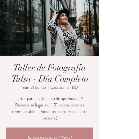
Taller de Fotografía
Tulsa - Día Completo
mar, 21 de feb
  |  
Location is TBD
Listas para un día lleno de aprendizaje!!
Reserve su lugar aquí. (El deposito no es
reembolsable. -Puede ser transferido a otra
persona.)
Registration is Closed