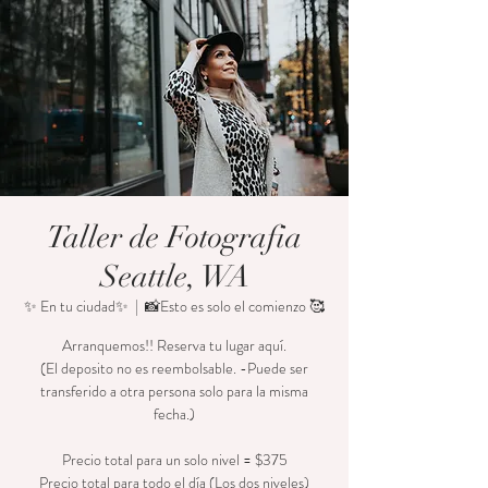
Taller de Fotografia
Seattle, WA
✨ En tu ciudad✨
  |  
📸Esto es solo el comienzo 🥰
Arranquemos!! Reserva tu lugar aquí.
(El deposito no es reembolsable. -Puede ser
transferido a otra persona solo para la misma
fecha.)
Precio total para un solo nivel = $375
Precio total para todo el día (Los dos niveles)