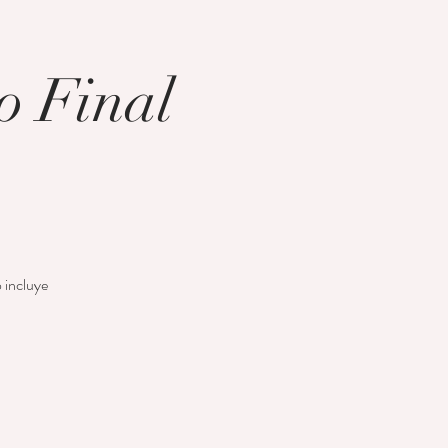
o Final
o incluye