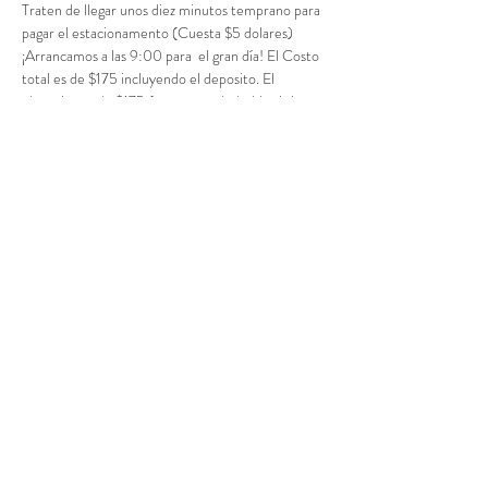
Traten de llegar unos diez minutos temprano para 
pagar el estacionamento (Cuesta $5 dolares) 
¡Arrancamos a las 9:00 para  el gran día! El Costo 
total es de $175 incluyendo el deposito. El 
 deposito es de $175 (no es reembolsable si tiene 
que cancelar)
Acceso al curso
Entradas agotadas
Tipo de entrada
Deposito para el Taller
Precio
$75.00
Este evento está agotado