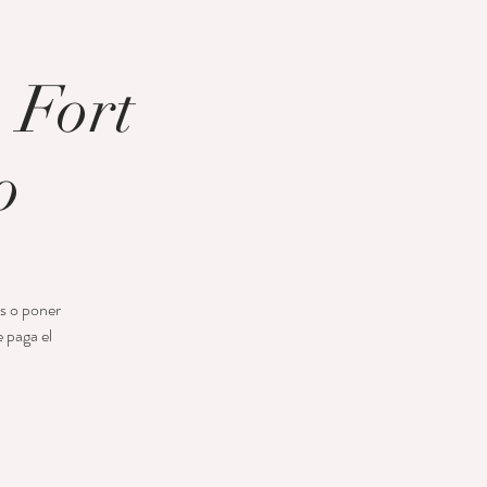
 Fort
o
as o poner
 paga el