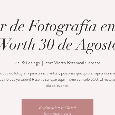
er de Fotografía en
Worth 30 de Agost
vie, 30 de ago
  |  
Fort Worth Botanical Gardens
áctico de fotografía para principiantes y personas que quieran aprender m
tica lo que ya saben! Reserve su lugar aqui mismo con solo $50. El resto se
día del evento.
Registration is Closed
See other events