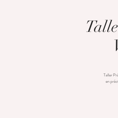
Tall
Taller Pr
en prác