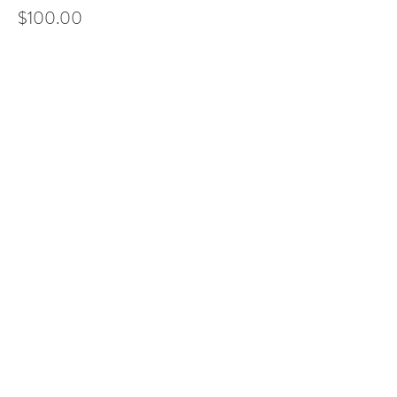
$100.00
Cantidad
Tipo de entrada
Nivel Dos- Edición
Leer más
Precio
$100.00
Cantidad