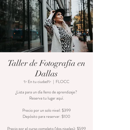
Taller de Fotografía en
Dallas
✨ En tu ciudad✨
  |  
FLOCC
¿Lista para un día lleno de aprendizaje?
Reserva tu lugar aquí.
Precio por un solo nivel: $399
Depósito para reservar: $100
Precio por el curso completo (dos niveles): $599