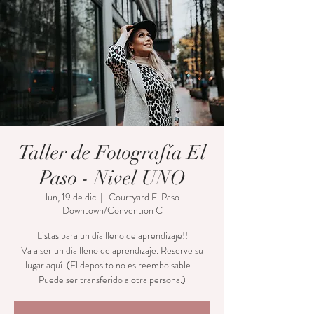
Taller de Fotografía El
Paso - Nivel UNO
lun, 19 de dic
  |  
Courtyard El Paso
Downtown/Convention C
Listas para un día lleno de aprendizaje!!
Va a ser un día lleno de aprendizaje. Reserve su
lugar aquí. (El deposito no es reembolsable. -
Puede ser transferido a otra persona.)