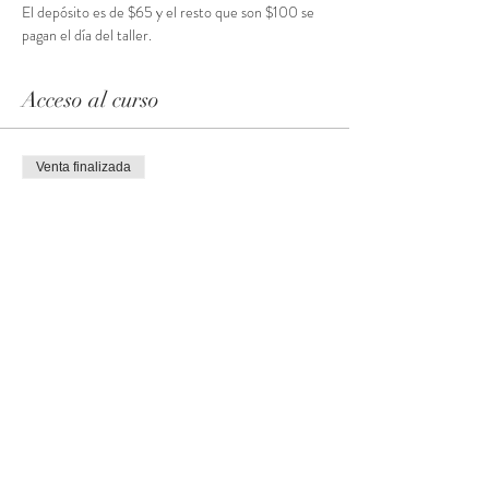
El depósito es de $65 y el resto que son $100 se 
pagan el día del taller. 
Acceso al curso
Venta finalizada
Tipo de entrada
Deposito para el Taller
Precio
$65.00
Venta finalizada
Tipo de entrada
2 Talleres