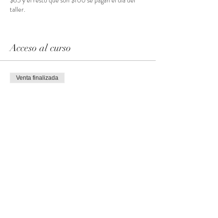
$65 y el resto que son $100 se pagan el día del
taller.
Acceso al curso
Venta finalizada
Tipo de entrada
Deposito para el Taller
Precio
$65.00
Venta finalizada
Tipo de entrada
2 Talleres