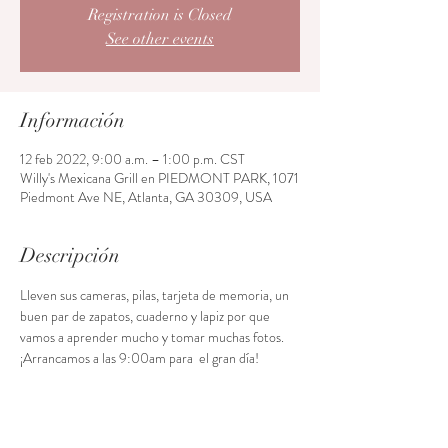
Registration is Closed
See other events
Información
12 feb 2022, 9:00 a.m. – 1:00 p.m. CST
Willy's Mexicana Grill en PIEDMONT PARK, 1071
Piedmont Ave NE, Atlanta, GA 30309, USA
Descripción
Lleven sus cameras, pilas, tarjeta de memoria, un 
buen par de zapatos, cuaderno y lapiz por que 
vamos a aprender mucho y tomar muchas fotos. 
¡Arrancamos a las 9:00am para  el gran día!
Acceso al curso