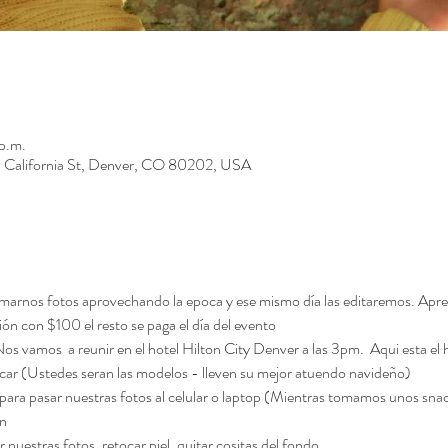
p.m.
01 California St, Denver, CO 80202, USA
marnos fotos aprovechando la epoca y ese mismo día las editaremos. Apren
ión con $100 el resto se paga el día del evento
os vamos  a reunir en el hotel Hilton City Denver a las 3pm.  Aqui esta el 
ar (Ustedes seran las modelos - lleven su mejor atuendo navideño)
ara pasar nuestras fotos al celular o laptop (Mientras tomamos unos sna
n 
estras fotos, retocar piel, quitar cositas del fondo 