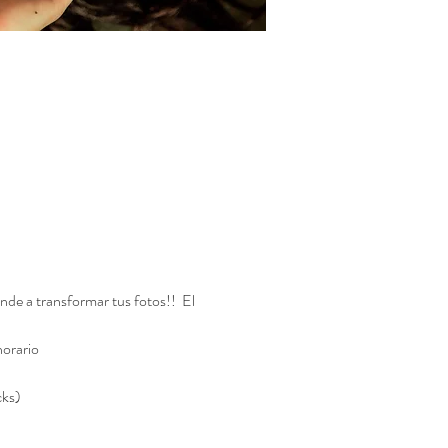
de a transformar tus fotos!!  El 
horario
cks)