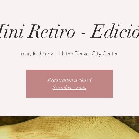
ini Retiro - Edici
mar, 16 de nov
  |  
Hilton Denver City Center
Registration is closed
See other events