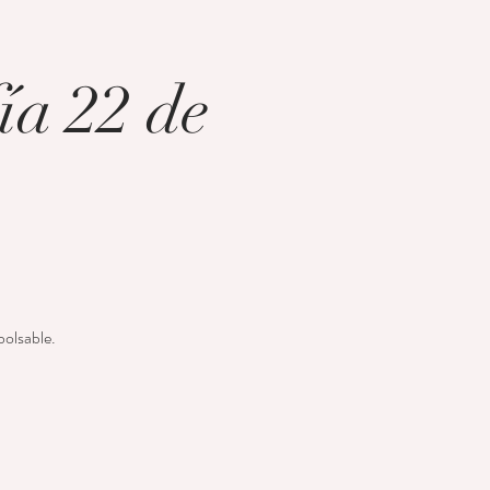
ía 22 de
bolsable.