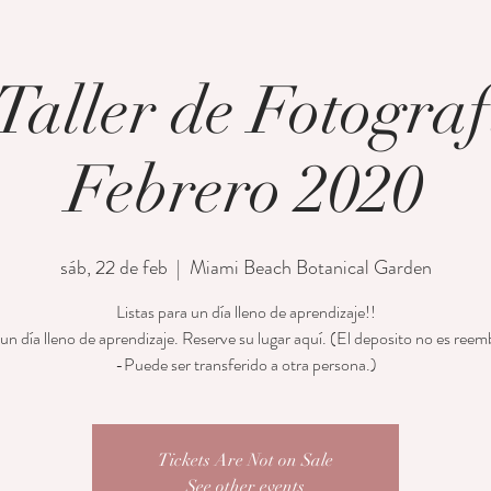
aller de Fotograf
Febrero 2020
sáb, 22 de feb
  |  
Miami Beach Botanical Garden
Listas para un día lleno de aprendizaje!!
 un día lleno de aprendizaje. Reserve su lugar aquí. (El deposito no es reem
-Puede ser transferido a otra persona.)
Tickets Are Not on Sale
See other events