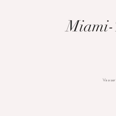
Miami-T
Va a ser