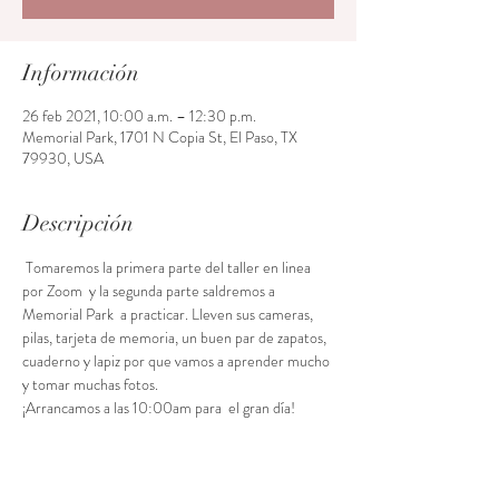
Información
26 feb 2021, 10:00 a.m. – 12:30 p.m.
Memorial Park, 1701 N Copia St, El Paso, TX
79930, USA
Descripción
 Tomaremos la primera parte del taller en linea 
por Zoom  y la segunda parte saldremos a 
Memorial Park  a practicar. Lleven sus cameras, 
pilas, tarjeta de memoria, un buen par de zapatos, 
cuaderno y lapiz por que vamos a aprender mucho 
y tomar muchas fotos. 
¡Arrancamos a las 10:00am para  el gran día!
Acceso al curso