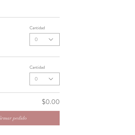
Cantidad
0
Cantidad
0
$0.00
irmar pedido