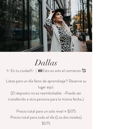
Dallas
✨ En tu ciudad✨
  |  
📸Esto es solo el comienzo 🥰
Listas para un día lleno de aprendizaje!! Reserve su
lugar aquí.
(El deposito no es reembolsable. -Puede ser
transferido a otra persona para la misma fecha.)
Precio total para un solo nivel = $375
Precio total para todo el día (Los dos niveles)
$575